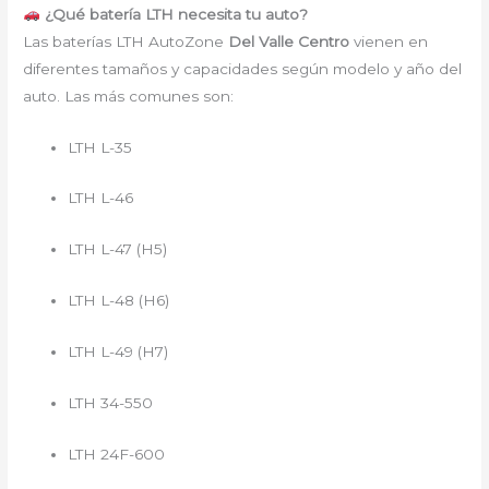
¿Qué batería LTH necesita tu auto?
Las baterías LTH AutoZone
Del Valle Centro
vienen en
diferentes tamaños y capacidades según modelo y año del
auto. Las más comunes son:
LTH L-35
LTH L-46
LTH L-47 (H5)
LTH L-48 (H6)
LTH L-49 (H7)
LTH 34-550
LTH 24F-600