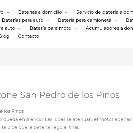
ro
Baterías a domicilio
Servicio de batería a domi
Baterías para auto
Batería para camioneta
Ba
ra auto
Batería para moto
Acumuladores a domi
Blog
Contacto
zone San Pedro de los Pinos
 los Pinos
odo queda en silencio. Las luces se atenúan, el motor apenas 
dice que la batería llegó al final.