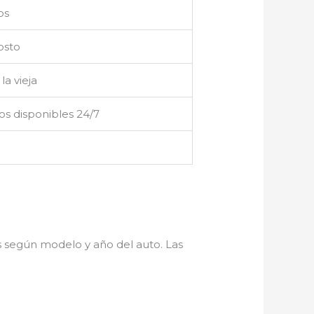
os
osto
la vieja
s disponibles 24/7
o
 según modelo y año del auto. Las