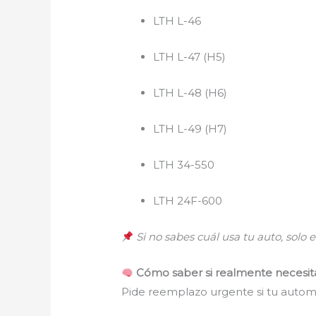
LTH L-46
LTH L-47 (H5)
LTH L-48 (H6)
LTH L-49 (H7)
LTH 34-550
LTH 24F-600
Si no sabes cuál usa tu auto, solo
Cómo saber si realmente necesita
Pide reemplazo urgente si tu automó