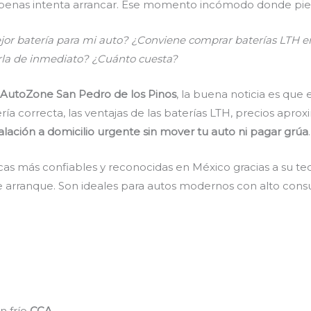
r apenas intenta arrancar. Ese momento incómodo donde pie
ejor batería para mi auto? ¿Conviene comprar baterías LTH
larla de inmediato? ¿Cuánto cuesta?
 AutoZone San Pedro de los Pinos
, la buena noticia es que 
ría correcta, las ventajas de las baterías LTH, precios apro
lación a domicilio urgente sin mover tu auto ni pagar grúa
.
as más confiables y reconocidas en México gracias a su tec
e arranque. Son ideales para autos modernos con alto cons
n frío
CCA