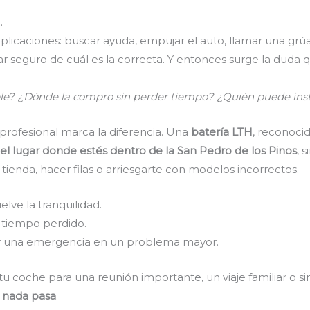
.
licaciones: buscar ayuda, empujar el auto, llamar una grúa
tar seguro de cuál es la correcta. Y entonces surge la dud
ble? ¿Dónde la compro sin perder tiempo? ¿Quién puede ins
 profesional marca la diferencia. Una
batería LTH
, reconoci
el lugar donde estés dentro de la San Pedro de los Pinos
, 
tienda, hacer filas o arriesgarte con modelos incorrectos.
lve la tranquilidad.
y tiempo perdido.
rtir una emergencia en un problema mayor.
n tu coche para una reunión importante, un viaje familiar o si
y
nada pasa
.