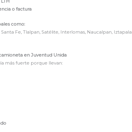
a LTH
encia o factura
pales como:
anta Fe, Tlalpan, Satélite, Interlomas, Naucalpan, Iztapala
a camioneta en Juventud Unida
ía más fuerte porque llevan:
ado