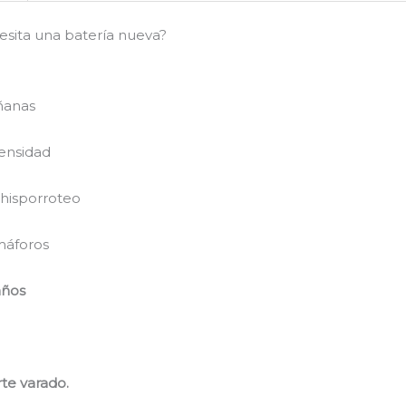
sita una batería nueva?
ñanas
tensidad
chisporroteo
máforos
años
te varado.