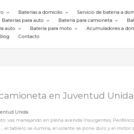
ro
Baterías a domicilio
Servicio de batería a domi
Baterías para auto
Batería para camioneta
Ba
ra auto
Batería para moto
Acumuladores a domi
Blog
Contacto
 camioneta en Juventud Unida
ventud Unida
 vas manejando en plena avenida Insurgentes, Periférico o 
el tablero se ilumina, el volante se pone duro y el motor