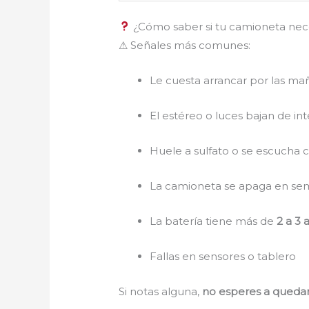
¿Cómo saber si tu camioneta nece
⚠ Señales más comunes:
Le cuesta arrancar por las ma
El estéreo o luces bajan de in
Huele a sulfato o se escucha 
La camioneta se apaga en se
La batería tiene más de
2 a 3 
Fallas en sensores o tablero
Si notas alguna,
no esperes a quedar