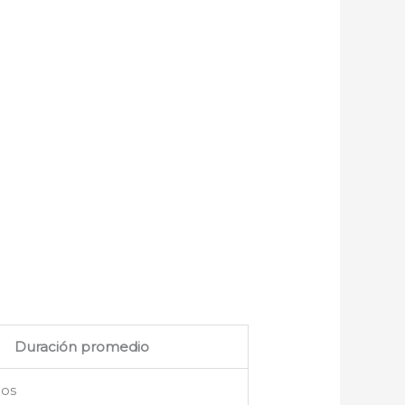
.
Duración promedio
ños