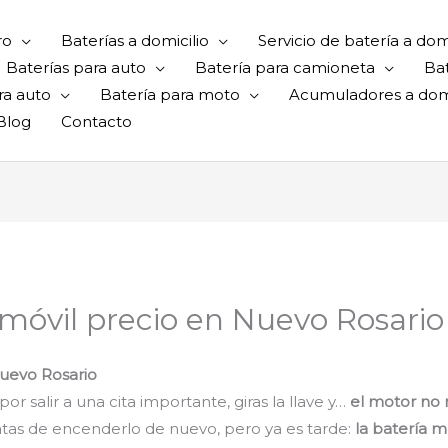
ro
Baterías a domicilio
Servicio de batería a domi
Baterías para auto
Batería para camioneta
Ba
ra auto
Batería para moto
Acumuladores a domi
Blog
Contacto
móvil precio en Nuevo Rosario
Nuevo Rosario
r salir a una cita importante, giras la llave y…
el motor no
tas de encenderlo de nuevo, pero ya es tarde:
la batería m