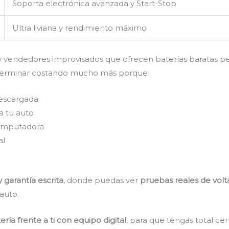
Soporta electrónica avanzada y Start-Stop
Ultra liviana y rendimiento máximo
vendedores improvisados que ofrecen baterías baratas pero 
e terminar costando mucho más porque:
descargada
a tu auto
computadora
al
y garantía escrita
, donde puedas ver
pruebas reales de volt
auto.
ría frente a ti con equipo digital
, para que tengas total cer