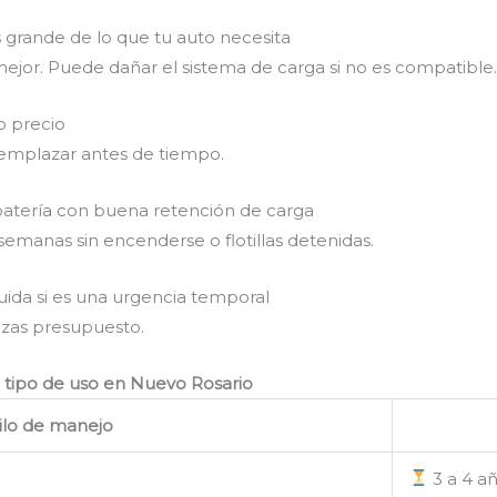
 grande de lo que tu auto necesita
ejor. Puede dañar el sistema de carga si no es compatible
o precio
emplazar antes de tiempo.
a batería con buena retención de carga
manas sin encenderse o flotillas detenidas.
uida si es una urgencia temporal
izas presupuesto.
 tipo de uso en Nuevo Rosario
ilo de manejo
3 a 4 a