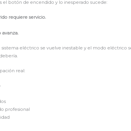
as el botón de encendido y lo inesperado sucede:
ido requiere servicio.
 avanza.
 sistema eléctrico se vuelve inestable y el modo eléctrico 
debería.
pación real:
o
dos
do profesional
lidad