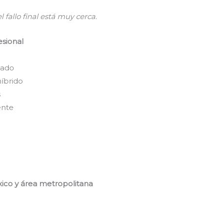
l fallo final está muy cerca.
esional
lado
híbrido
s
ente
ico y área metropolitana