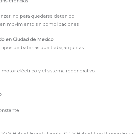
ansferencias
anzar, no para quedarse detenido.
n movimiento sin complicaciones.
rido en Ciudad de Mexico
 tipos de baterías que trabajan juntas:
 motor eléctrico y el sistema regenerativo.
o
onstante
d, RAV4 Hybrid, Honda Insight, CR-V Hybrid, Ford Fusion Hybri