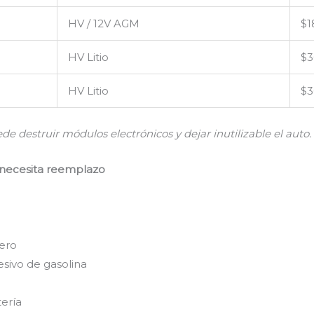
HV / 12V AGM
$1
HV Litio
$3
HV Litio
$3
de destruir módulos electrónicos y dejar inutilizable el auto.
a necesita reemplazo
a
lero
sivo de gasolina
tería