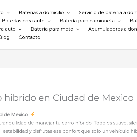
ro
Baterías a domicilio
Servicio de batería a domi
Baterías para auto
Batería para camioneta
Ba
ra auto
Batería para moto
Acumuladores a domi
Blog
Contacto
o hibrido en Ciudad de Mexico
dad de Mexico
ranquilidad de manejar tu carro híbrido. Todo es suave, sile
estabilidad y disfrutas ese confort que solo un vehículo hí