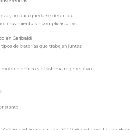
ansferencias
anzar, no para quedarse detenido.
n movimiento sin complicaciones.
do en Garibaldi
 tipos de baterías que trabajan juntas:
 motor eléctrico y el sistema regenerativo.
o
onstante
d, RAV4 Hybrid, Honda Insight, CR-V Hybrid, Ford Fusion Hybri