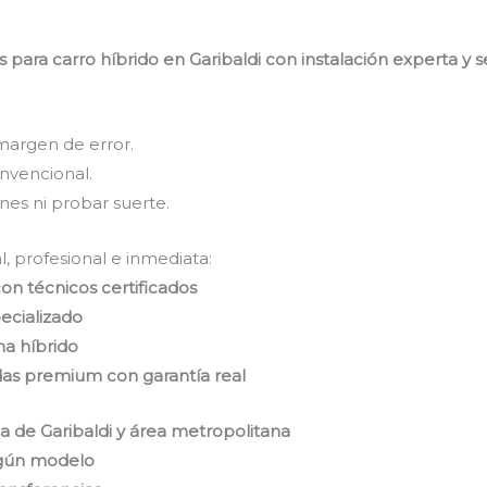
ara carro híbrido en Garibaldi con instalación experta y s
margen de error.
nvencional.
nes ni probar suerte.
l, profesional e inmediata:
on técnicos certificados
pecializado
ma híbrido
das premium con garantía real
a de Garibaldi y área metropolitana
egún modelo