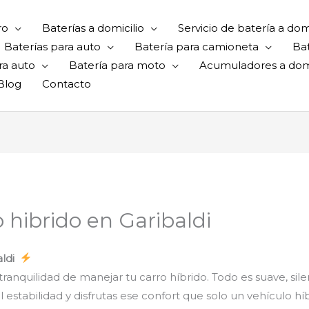
ro
Baterías a domicilio
Servicio de batería a domi
Baterías para auto
Batería para camioneta
Ba
ra auto
Batería para moto
Acumuladores a domi
Blog
Contacto
o hibrido en Garibaldi
aldi
ranquilidad de manejar tu carro híbrido. Todo es suave, sile
estabilidad y disfrutas ese confort que solo un vehículo hí