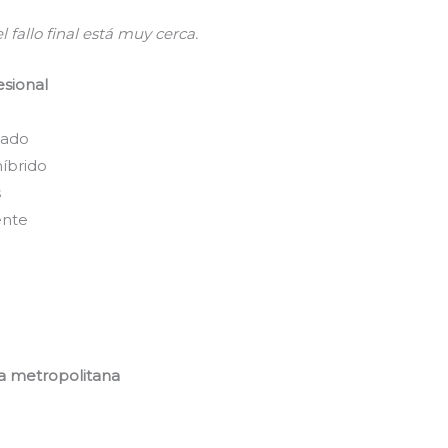
l fallo final está muy cerca.
esional
lado
híbrido
s
ente
ea metropolitana