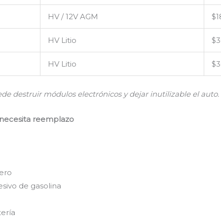
HV / 12V AGM
$1
HV Litio
$3
HV Litio
$3
de destruir módulos electrónicos y dejar inutilizable el auto.
a necesita reemplazo
a
lero
sivo de gasolina
tería