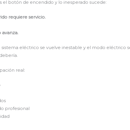
as el botón de encendido y lo inesperado sucede:
ido requiere servicio.
 avanza.
 sistema eléctrico se vuelve inestable y el modo eléctrico 
debería.
pación real:
o
dos
do profesional
lidad