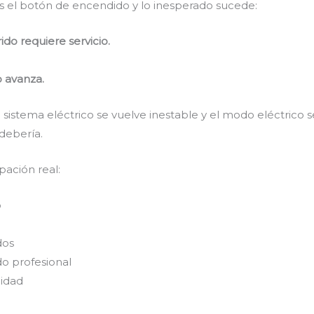
as el botón de encendido y lo inesperado sucede:
ido requiere servicio.
 avanza.
 sistema eléctrico se vuelve inestable y el modo eléctrico 
debería.
pación real:
o
dos
do profesional
lidad