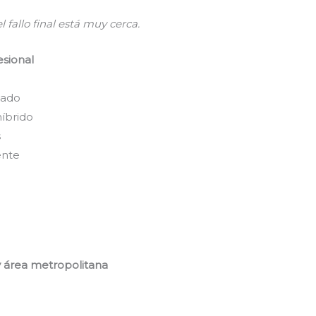
l fallo final está muy cerca.
esional
lado
híbrido
s
ente
y área metropolitana