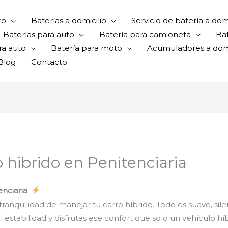
ro
Baterías a domicilio
Servicio de batería a domi
Baterías para auto
Batería para camioneta
Ba
ra auto
Batería para moto
Acumuladores a domi
Blog
Contacto
o hibrido en Penitenciaria
tenciaria
ranquilidad de manejar tu carro híbrido. Todo es suave, sile
estabilidad y disfrutas ese confort que solo un vehículo hí