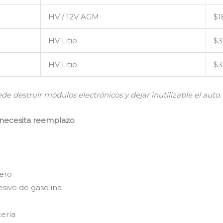
HV / 12V AGM
$1
HV Litio
$3
HV Litio
$3
de destruir módulos electrónicos y dejar inutilizable el auto.
a necesita reemplazo
a
lero
sivo de gasolina
tería