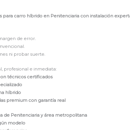
ara carro híbrido en Penitenciaria con instalación experta
margen de error.
nvencional.
nes ni probar suerte.
l, profesional e inmediata:
on técnicos certificados
pecializado
ma híbrido
das premium con garantía real
a de Penitenciaria y área metropolitana
egún modelo