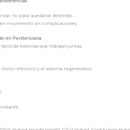
ansferencias
anzar, no para quedarse detenido.
n movimiento sin complicaciones.
do en Penitenciaria
 tipos de baterías que trabajan juntas:
 motor eléctrico y el sistema regenerativo.
o
onstante
d, RAV4 Hybrid, Honda Insight, CR-V Hybrid, Ford Fusion Hybri