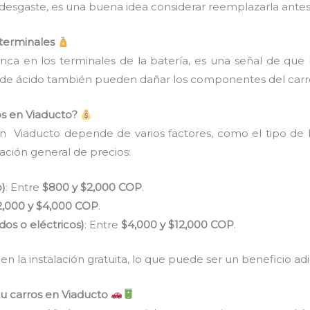
 desgaste, es una buena idea considerar reemplazarla ante
 terminales
anca en los terminales de la batería, es una señal de que 
as de ácido también pueden dañar los componentes del carr
os en Viaducto?
en Viaducto depende de varios factores, como el tipo de b
ación general de precios:
o)
: Entre
$800 y $2,000 COP
.
2,000 y $4,000 COP
.
idos o eléctricos)
: Entre
$4,000 y $12,000 COP
.
 la instalación gratuita, lo que puede ser un beneficio adic
tu carros en Viaducto