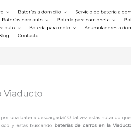
ro
Baterías a domicilio
Servicio de batería a domi
Baterías para auto
Batería para camioneta
Ba
ra auto
Batería para moto
Acumuladores a domi
Blog
Contacto
o Viaducto
por una batería descargada? O tal vez estás notando que
éxico y estás buscando
baterías de carros en la Viaduct