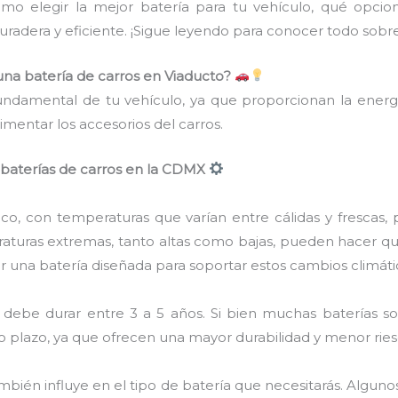
ómo elegir la mejor batería para tu vehículo, qué opc
uradera y eficiente. ¡Sigue leyendo para conocer todo sobr
una batería de carros en Viaducto?
ndamental de tu vehículo, ya que proporcionan la energía
limentar los accesorios del carros.
r baterías de carros en la CDMX
co, con temperaturas que varían entre cálidas y frescas, 
raturas extremas, tanto altas como bajas, pueden hacer qu
r una batería diseñada para soportar estos cambios climáti
debe durar entre 3 a 5 años. Si bien muchas baterías so
go plazo, ya que ofrecen una mayor durabilidad y menor ries
ambién influye en el tipo de batería que necesitarás. Algun