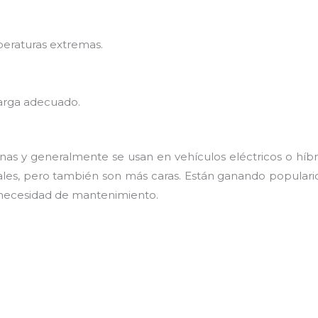
eraturas extremas.
arga adecuado.
rnas y generalmente se usan en vehículos eléctricos o híb
les, pero también son más caras. Están ganando popularid
ja necesidad de mantenimiento.