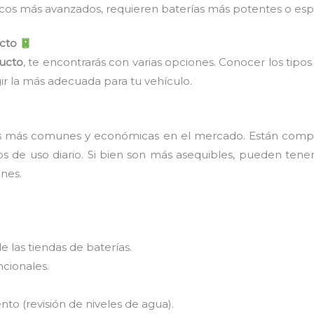
icos más avanzados, requieren baterías más potentes o espe
ucto
ducto
, te encontrarás con varias opciones. Conocer los tipos
ir la más adecuada para tu vehículo.
as más comunes y económicas en el mercado. Están comp
los de uso diario. Si bien son más asequibles, pueden tene
nes.
e las tiendas de baterías.
ncionales.
o (revisión de niveles de agua).