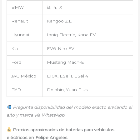
BMW
i3, i4, iX
Renault
Kangoo Z.E
Hyundai
Ioniq Electric, Kona EV
Kia
EV6, Niro EV
Ford
Mustang Mach-E
JAC México
E10X, ESei 1, ESei 4
BYD
Dolphin, Yuan Plus
Pregunta disponibilidad del modelo exacto enviando el
año y marca vía WhatsApp.
Precios aproximados de baterías para vehículos
eléctricos en Felipe Angeles