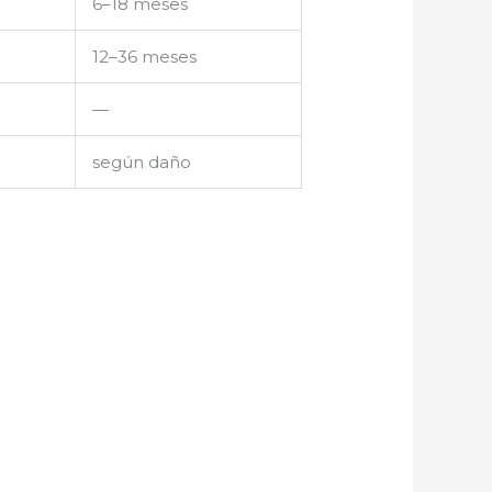
6–18 meses
12–36 meses
—
según daño