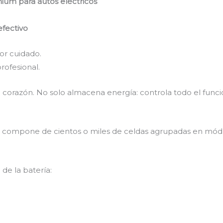
mium para autos eléctricos
efectivo
or cuidado.
rofesional.
u corazón. No solo almacena energía: controla todo el func
se compone de cientos o miles de celdas agrupadas en módu
.
e la batería: