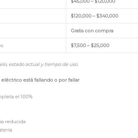
$45,000 – $120,000
$120,000 – $340,000
Gratis con compra
os
$7,500 – $25,000
lo, estado actual y tiempo de uso.
léctrico está fallando o por fallar
pleta el 100%
ia reducida
atería