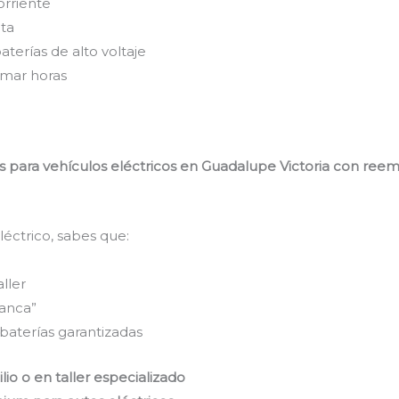
orriente
nta
terías de alto voltaje
mar horas
para vehículos eléctricos en Guadalupe Victoria con reemp
éctrico, sabes que:
ller
ranca”
 baterías garantizadas
io o en taller especializado