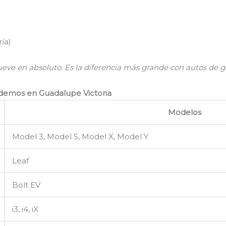
ía)
mueve en absoluto. Es la diferencia más grande con autos de ga
emos en Guadalupe Victoria
Modelos
Model 3, Model S, Model X, Model Y
Leaf
Bolt EV
i3, i4, iX