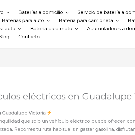
ro
Baterías a domicilio
Servicio de batería a domi
Baterías para auto
Batería para camioneta
Ba
ra auto
Batería para moto
Acumuladores a domi
Blog
Contacto
culos eléctricos en Guadalupe 
en Guadalupe Victoria
nquilidad que solo un vehículo eléctrico puede ofrecer: con
da. Recorres tu ruta habitual sin gastar gasolina, disfrutan