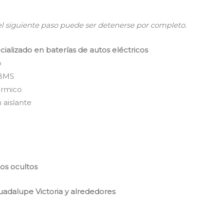
 el siguiente paso puede ser detenerse por completo.
cializado en baterías de autos eléctricos
o
 BMS
érmico
 aislante
tos ocultos
uadalupe Victoria y alrededores