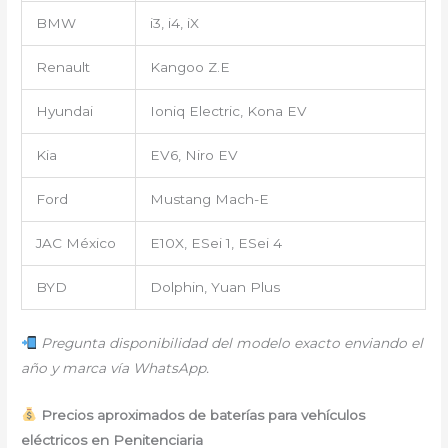
BMW
i3, i4, iX
Renault
Kangoo Z.E
Hyundai
Ioniq Electric, Kona EV
Kia
EV6, Niro EV
Ford
Mustang Mach-E
JAC México
E10X, ESei 1, ESei 4
BYD
Dolphin, Yuan Plus
Pregunta disponibilidad del modelo exacto enviando el
año y marca vía WhatsApp.
Precios aproximados de baterías para vehículos
eléctricos en Penitenciaria