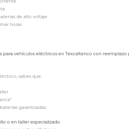
orriente
nta
terías de alto voltaje
mar horas
para vehículos eléctricos en Texcaltenco con reemplazo pro
éctrico, sabes que:
ller
ranca”
 baterías garantizadas
io o en taller especializado