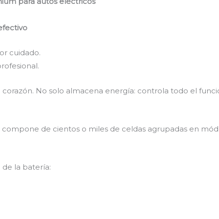
mium para autos eléctricos
efectivo
or cuidado.
rofesional.
u corazón. No solo almacena energía: controla todo el func
se compone de cientos o miles de celdas agrupadas en módu
.
e la batería: