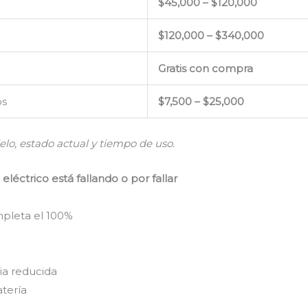
$45,000 – $120,000
$120,000 – $340,000
Gratis con compra
os
$7,500 – $25,000
lo, estado actual y tiempo de uso.
léctrico está fallando o por fallar
pleta el 100%
ia reducida
atería