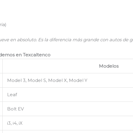
ía)
mueve en absoluto. Es la diferencia más grande con autos de ga
demos en Texcaltenco
Modelos
Model 3, Model S, Model X, Model Y
Leaf
Bolt EV
i3, i4, iX