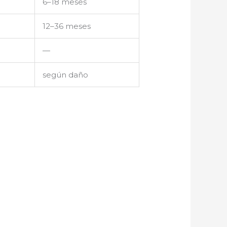
6–18 meses
12–36 meses
—
según daño