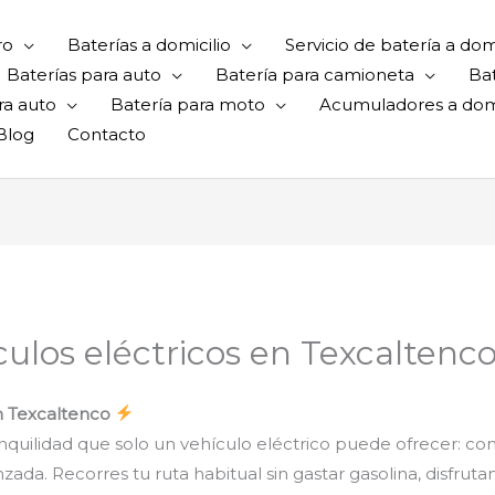
ro
Baterías a domicilio
Servicio de batería a domi
Baterías para auto
Batería para camioneta
Ba
ra auto
Batería para moto
Acumuladores a domi
Blog
Contacto
culos eléctricos en Texcaltenc
en Texcaltenco
nquilidad que solo un vehículo eléctrico puede ofrecer: con
da. Recorres tu ruta habitual sin gastar gasolina, disfrutan