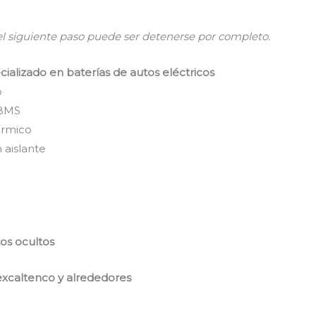
 el siguiente paso puede ser detenerse por completo.
cializado en baterías de autos eléctricos
o
 BMS
érmico
 aislante
tos ocultos
excaltenco y alrededores