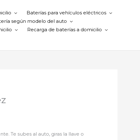
cilio
Baterías para vehículos eléctricos
tería según modelo del auto
cilio
Recarga de baterías a domicilio
ez
te. Te subes al auto, giras la llave o