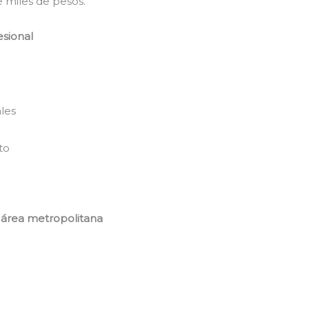
 miles de pesos.
esional
les
e
to
 área metropolitana