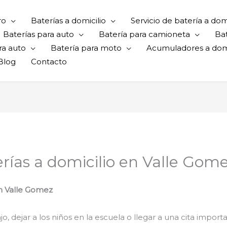
ro
Baterías a domicilio
Servicio de batería a domi
Baterías para auto
Batería para camioneta
Ba
ra auto
Batería para moto
Acumuladores a domi
Blog
Contacto
erías a domicilio en Valle Gom
 en Valle Gomez
o, dejar a los niños en la escuela o llegar a una cita importan