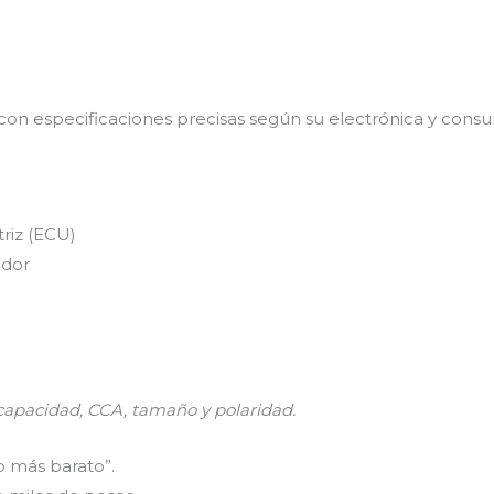
con especificaciones precisas según su electrónica y consum
riz (ECU)
ador
capacidad, CCA, tamaño y polaridad.
o más barato”.