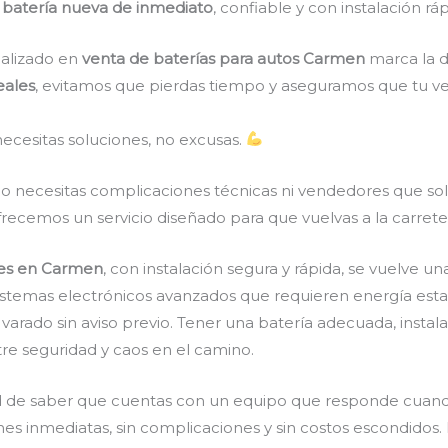
 batería nueva de inmediato
, confiable y con instalación rá
ializado en
venta de baterías para autos Carmen
marca la d
eales
, evitamos que pierdas tiempo y aseguramos que tu veh
ecesitas soluciones, no excusas.
o necesitas complicaciones técnicas ni vendedores que sol
 ofrecemos un servicio diseñado para que vuelvas a la carret
les en Carmen
, con instalación segura y rápida, se vuelve 
stemas electrónicos avanzados que requieren energía estable
arado sin aviso previo. Tener una batería adecuada, instal
ntre seguridad y caos en el camino.
d de saber que cuentas con un equipo que responde cuando
nes inmediatas, sin complicaciones y sin costos escondidos.