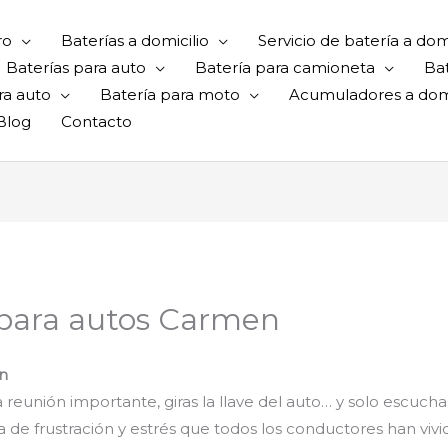
ro
Baterías a domicilio
Servicio de batería a domi
Baterías para auto
Batería para camioneta
Ba
ra auto
Batería para moto
Acumuladores a domi
Blog
Contacto
 para autos Carmen
en
reunión importante, giras la llave del auto… y solo escuchas
a de frustración y estrés que todos los conductores han viv