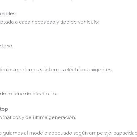
onibles
tada a cada necesidad y tipo de vehículo:
iario.
ículos modernos y sistemas eléctricos exigentes.
de relleno de electrolito.
stop
omáticos y de última generación.
s te guiamos al modelo adecuado según amperaje, capacidad