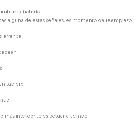
ambiar la batería
otas alguna de estas señales, es momento de reemplazo:
o arranca
rpadean
da
en tablero
inuo
o más inteligente es actuar a tiempo.