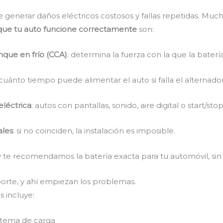
generar daños eléctricos costosos y fallas repetidas. Much
a que tu auto funcione correctamente
son:
que en frío (CCA)
: determina la fuerza con la que la bater
 cuánto tiempo puede alimentar el auto si falla el alternador
eléctrica
: autos con pantallas, sonido, aire digital o start/st
ales
: si no coinciden, la instalación es imposible.
y te recomendamos la batería exacta para tu automóvil, sin
orte, y ahí empiezan los problemas.
s incluye:
istema de carga