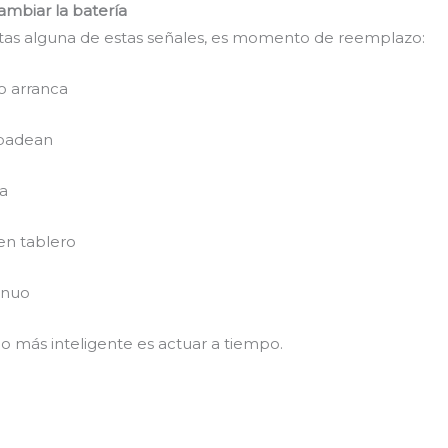
ambiar la batería
otas alguna de estas señales, es momento de reemplazo:
o arranca
rpadean
da
en tablero
inuo
o más inteligente es actuar a tiempo.