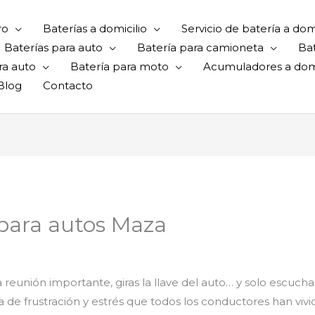
ro
Baterías a domicilio
Servicio de batería a domi
Baterías para auto
Batería para camioneta
Ba
ra auto
Batería para moto
Acumuladores a domi
Blog
Contacto
 para autos Maza
reunión importante, giras la llave del auto… y solo escuchas
a de frustración y estrés que todos los conductores han viv