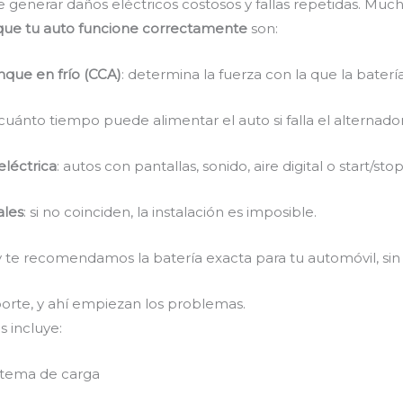
generar daños eléctricos costosos y fallas repetidas. Much
a que tu auto funcione correctamente
son:
que en frío (CCA)
: determina la fuerza con la que la bater
 cuánto tiempo puede alimentar el auto si falla el alternador
eléctrica
: autos con pantallas, sonido, aire digital o start/st
ales
: si no coinciden, la instalación es imposible.
y te recomendamos la batería exacta para tu automóvil, sin
orte, y ahí empiezan los problemas.
s incluye:
istema de carga