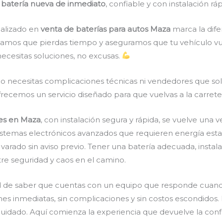
 batería nueva de inmediato
, confiable y con instalación rá
ializado en
venta de baterías para autos Maza
marca la dife
itamos que pierdas tiempo y aseguramos que tu vehículo vu
ecesitas soluciones, no excusas.
o necesitas complicaciones técnicas ni vendedores que sol
 ofrecemos un servicio diseñado para que vuelvas a la carret
les en Maza
, con instalación segura y rápida, se vuelve un
stemas electrónicos avanzados que requieren energía estable
arado sin aviso previo. Tener una batería adecuada, instal
ntre seguridad y caos en el camino.
d de saber que cuentas con un equipo que responde cuando
nes inmediatas, sin complicaciones y sin costos escondidos.
idado. Aquí comienza la experiencia que devuelve la confia